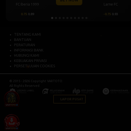
BET NOW
Larne FC
Sevilla
-0.75
0.93
0.25
0.95
TENTANG KAMI
BANTUAN
PERATURAN
INFORMASI BANK
HUBUNGI KAMI
KEBIJAKAN PRIVASI
PERSETUJUAN COOKIES
© 2015 - 2026 Copyright VARTOTO.
All Rights Reserved.
LAPOR PUSAT