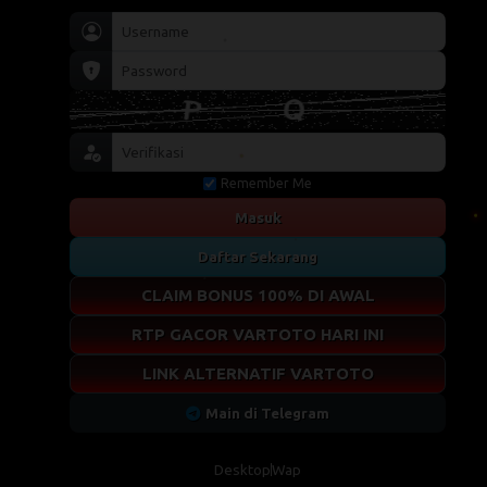
Remember Me
Masuk
Daftar Sekarang
CLAIM BONUS 100% DI AWAL
RTP GACOR VARTOTO HARI INI
LINK ALTERNATIF VARTOTO
Main di Telegram
Desktop
Wap