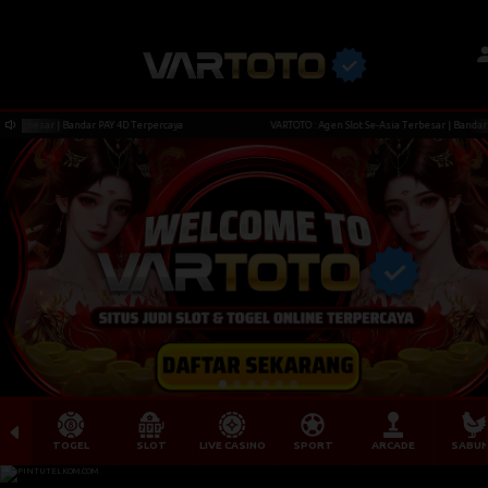
besar | Bandar PAY 4D Terpercaya
VARTOTO : Agen Slot Se-Asia Terbesar | Bandar PAY 4
TOGEL
SLOT
LIVE CASINO
SPORT
ARCADE
SABU