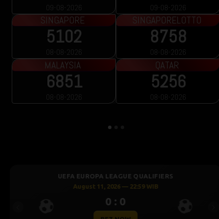
09-08-2026
09-08-2026
SINGAPORE
SINGAPORELOTTO
5102
8758
08-08-2026
08-08-2026
MALAYSIA
QATAR
6851
5256
08-08-2026
08-08-2026
ALIFIERS
SPAIN LA LIGA
9 WIB
August 16, 2026 — 02:30 
0 : 0
Previous
Ne